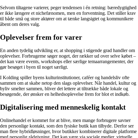
Selvom tiltagene varierer, peger tendensen i én retning: bæredygtighed
er ikke længere et nichefænomen, men en forventning. Det stiller krav
til både små og store aktører om at tænke langsigtet og kommunikere
åbent om deres valg.
Oplevelser frem for varer
En anden tydelig udvikling er, at shopping i stigende grad handler om
oplevelser. Forbrugerne søger noget, der rækker ud over selve købet –
det kan være events, workshops eller særlige temaarrangementer, der
gør besøget i byen til noget særligt.
I Kolding spiller byens kulturinstitutioner, caféer og handelsliv ofte
sammen om at skabe netop den slags oplevelser. Når handel, kultur og
byliv smelter sammen, bliver det lettere at tiltrække både lokale og
besøgende, der ønsker en helhedsoplevelse frem for blot et indkøb.
Digitalisering med menneskelig kontakt
Onlinehandel er kommet for at blive, men mange forbrugere savner
den personlige kontakt, som den fysiske butik kan tilbyde. Derfor ser
man flere hybridløsninger, hvor butikker kombinerer digitale platforme
med personlig rådgivning. Det kan være via sociale medier, virtuelle