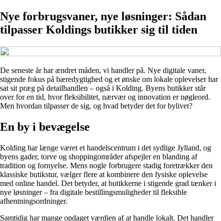
Nye forbrugsvaner, nye løsninger: Sådan
tilpasser Koldings butikker sig til tiden
De seneste år har ændret måden, vi handler på. Nye digitale vaner,
stigende fokus på bæredygtighed og et ønske om lokale oplevelser har
sat sit præg på detailhandlen – også i Kolding. Byens butikker står
over for en tid, hvor fleksibilitet, nærvær og innovation er nøgleord.
Men hvordan tilpasser de sig, og hvad betyder det for bylivet?
En by i bevægelse
Kolding har længe været et handelscentrum i det sydlige Jylland, og
byens gader, torve og shoppingområder afspejler en blanding af
tradition og fornyelse. Mens nogle forbrugere stadig foretrækker den
klassiske butikstur, vælger flere at kombinere den fysiske oplevelse
med online handel. Det betyder, at butikkerne i stigende grad tænker i
nye løsninger – fra digitale bestillingsmuligheder til fleksible
afhentningsordninger.
Samtidig har mange opdaget værdien af at handle lokalt. Det handler