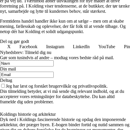
er på vej ud. Tværtimod åbner udviklingen for nye måder at drive
forretning på. I Kolding viser tendenserne, at de butikker, der tør tænke
nyt, samarbejde og lytte til kundernes behov, står stærkest.
Fremtidens handel handler ikke kun om at sælge – men om at skabe
mening, fællesskab og oplevelser, der får folk til at vende tilbage. Og
netop dér har Kolding et solidt udgangspunkt.
Del og gør godt
X
Facebook
Instagram
LinkedIn
YouTube
Pin
Nyhedsbrev: Tilmeld dig nu
Gør som tusindvis af andre – modtag vores bedste råd på mail.
Din mail
Deltag
Jeg har læst og forstået brugervilkår og privatlivspolitik.
Din tilmelding betyder, at vi må sende dig relevant indhold, og at du
accepterer vores retningslinjer for databeskyttelse. Du kan altid
framelde dig uden problemer.
Koldings historie og arkitektur
Dyk ned i Koldings fascinerende historie og opdag den imponerende
arkitektur, der præger byen. E-bogen binder fortid og nutid sammen og
giver dig en dybere forståelse for de bygninger og monumenter, der