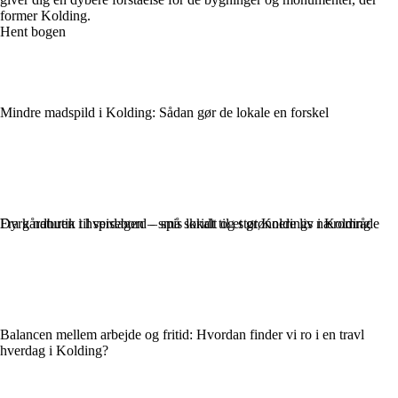
former Kolding.
Hent bogen
Mindre madspild i Kolding: Sådan gør de lokale en forskel
Fra gårdbutik til spisebord – spis lokalt og støt Koldings nærområde
Dyrk naturen i hverdagen – små skridt til et grønnere liv i Kolding
Balancen mellem arbejde og fritid: Hvordan finder vi ro i en travl
hverdag i Kolding?